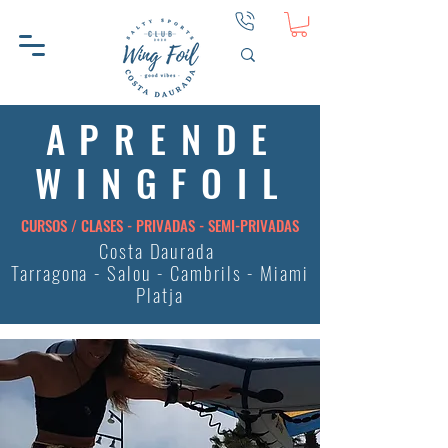
APRENDE
WINGFOIL
CURSOS / CLASES - PRIVADAS - SEMI-PRIVADAS
Costa Daurada
Tarragona - Salou - Cambrils - Miami
Platja