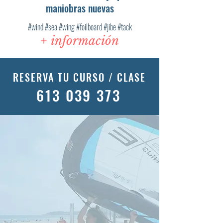
maniobras nuevas
#wind #sea #wing #foilboard #jibe #tack
+ información
RESERVA TU CURSO / CLASE
613 039 373