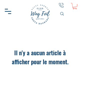
Il n'y a aucun article à
afficher pour le moment.
WINGFOIL CD
AIDER
À PROPOS DU CD WINGFOIL
CONTACT
POURQUOI WINGFOIL CD
CONFIDENTIALITÉ
BUT
TERMES ET CONDITIONS