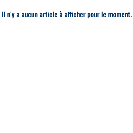
Il n'y a aucun article à afficher pour le moment.
WINGFOIL CD
À PROPOS DU CD WINGFOIL
POURQUOI WINGFOIL CD