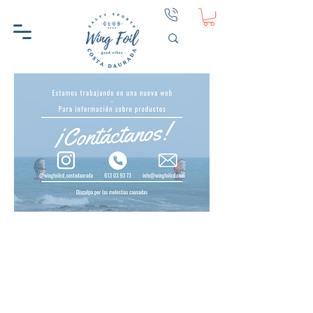
En aquest moment no tenim
cap producte per mostrar.
WINGFOIL CD
AJUDA
SOBRE WINGFOIL CD
CONTACTE
PERQUÈ WINGFOIL CD
PRIVACITAT