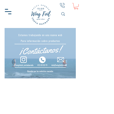
En aquest moment no tenim
cap producte per mostrar.
WINGFOIL CD
AJUDA
SOBRE WINGFOIL CD
CONTACTE
PERQUÈ WINGFOIL CD
PRIVACITAT