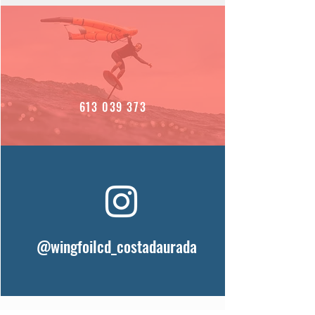
613 039 373
@wingfoilcd_costadaurada