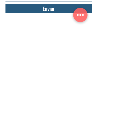
Enviar
WINGFOIL CD
AJUDA
SOBRE WINGFOIL CD
CONTACTE
PERQUÈ WINGFOIL CD
PRIVACITAT
PROPÒSIT
TERMES I CONDICIONS
ENVIAMENTS
DEVOLUCIONS
PREGUNTES FREQÜENTS