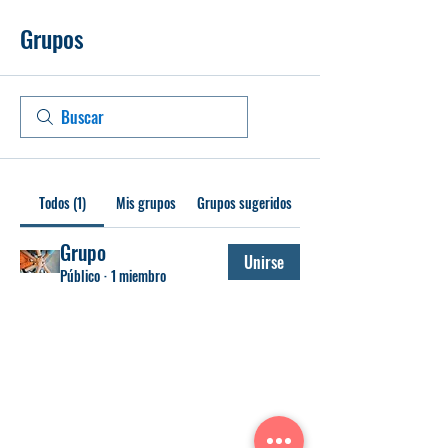
Grupos
Todos (1)
Mis grupos
Grupos sugeridos
Grupo
Unirse
Público
·
1 miembro
WINGFOIL CD
AYUDA
SOBRE WINGFOIL CD
CONTACTO
PORQUÉ WINGFOIL CD
PRIVACIDAD